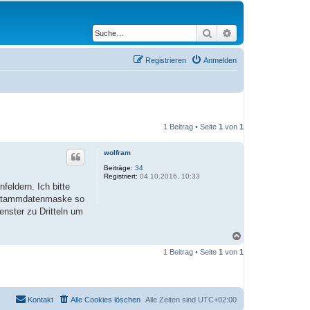
Suche
Erweiterte Suche
Registrieren
Anmelden
1 Beitrag • Seite
1
von
1
wolfram
Beiträge:
34
Registriert:
04.10.2016, 10:33
feldern. Ich bitte
e Stammdatenmaske so
enster zu Dritteln um
N
a
1 Beitrag • Seite
1
von
1
c
h
o
b
e
Kontakt
Alle Cookies löschen
Alle Zeiten sind
UTC+02:00
n