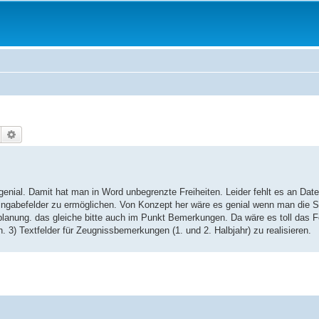
Suche
Erweiterte Suche
nial. Damit hat man in Word unbegrenzte Freiheiten. Leider fehlt es an Daten
Eingabefelder zu ermöglichen. Von Konzept her wäre es genial wenn man di
lanung. das gleiche bitte auch im Punkt Bemerkungen. Da wäre es toll das F
 3) Textfelder für Zeugnissbemerkungen (1. und 2. Halbjahr) zu realisieren.