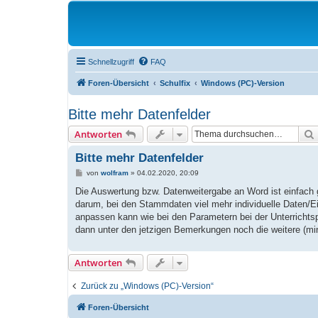
Schnellzugriff
FAQ
Foren-Übersicht
Schulfix
Windows (PC)-Version
Bitte mehr Datenfelder
Antworten
Bitte mehr Datenfelder
B
von
wolfram
»
04.02.2020, 20:09
e
i
Die Auswertung bzw. Datenweitergabe an Word ist einfach ge
t
darum, bei den Stammdaten viel mehr individuelle Daten/
r
a
anpassen kann wie bei den Parametern bei der Unterrichtsp
g
dann unter den jetzigen Bemerkungen noch die weitere (min.
Antworten
Zurück zu „Windows (PC)-Version“
Foren-Übersicht