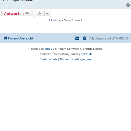
Antworten
1 Beitrag • Seite
1
von
1
Foren-Übersicht
Alle Zeiten sind
UTC+02:00
Powered by
phpBB
® Forum Software © phpBB Limited
Deutsche Übersetzung durch
phpBB.de
Datenschutz
|
Nutzungsbedingungen