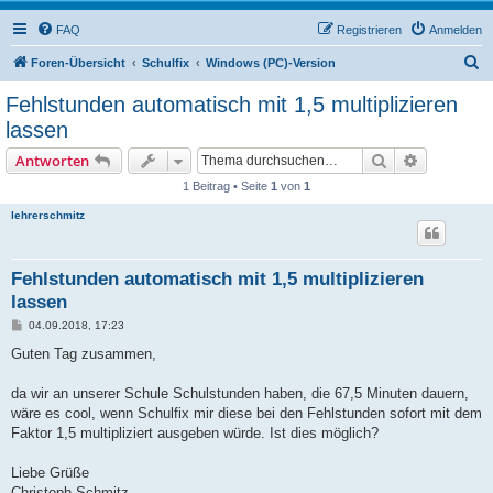
FAQ
Registrieren
Anmelden
S
Foren-Übersicht
Schulfix
Windows (PC)-Version
u
Fehlstunden automatisch mit 1,5 multiplizieren
c
lassen
h
Suche
Erweiterte
Antworten
e
1 Beitrag • Seite
1
von
1
lehrerschmitz
Fehlstunden automatisch mit 1,5 multiplizieren
lassen
B
04.09.2018, 17:23
e
i
Guten Tag zusammen,
t
r
a
da wir an unserer Schule Schulstunden haben, die 67,5 Minuten dauern,
g
wäre es cool, wenn Schulfix mir diese bei den Fehlstunden sofort mit dem
Faktor 1,5 multipliziert ausgeben würde. Ist dies möglich?
Liebe Grüße
Christoph Schmitz