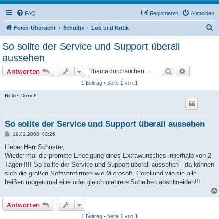
FAQ
Registrieren
Anmelden
S
Foren-Übersicht
Schulfix
Lob und Kritik
u
So sollte der Service und Support überall
c
aussehen
h
Suche
Erweiterte
Antworten
e
1 Beitrag • Seite
1
von
1
Ricklef Dmoch
So sollte der Service und Support überall aussehen
B
19.01.2003, 00:26
e
i
Lieber Herr Schuster,
t
Wieder mal die prompte Erledigung eines Extrawunsches innerhalb von 2
r
a
Tagen !!!! So sollte der Service und Support überall aussehen - da können
g
sich die großen Softwarefirmen wie Microsoft, Corel und wie sie alle
heißen mögen mal eine oder gleich mehrere Scheiben abschneiden!!!
Antworten
1 Beitrag • Seite
1
von
1