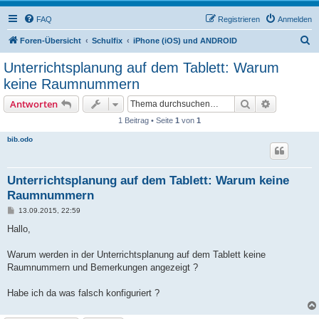
FAQ
Registrieren
Anmelden
S
Foren-Übersicht
Schulfix
iPhone (iOS) und ANDROID
u
Unterrichtsplanung auf dem Tablett: Warum
c
keine Raumnummern
h
Suche
Erweiterte
Antworten
e
1 Beitrag • Seite
1
von
1
bib.odo
Unterrichtsplanung auf dem Tablett: Warum keine
Raumnummern
B
13.09.2015, 22:59
e
i
Hallo,
t
r
a
Warum werden in der Unterrichtsplanung auf dem Tablett keine
g
Raumnummern und Bemerkungen angezeigt ?
Habe ich da was falsch konfiguriert ?