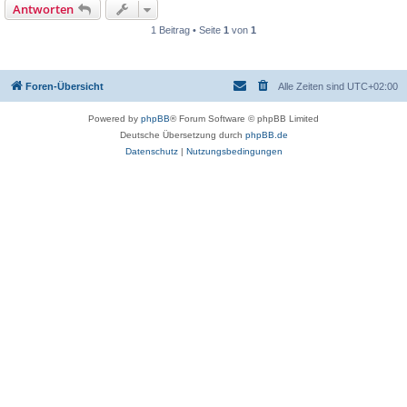
Antworten
1 Beitrag • Seite
1
von
1
Foren-Übersicht
Alle Zeiten sind
UTC+02:00
Powered by
phpBB
® Forum Software © phpBB Limited
Deutsche Übersetzung durch
phpBB.de
Datenschutz
|
Nutzungsbedingungen