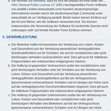
Sie nehmen zur Kenntnis, dass es sich bei phpBB um eine unter der „
GNU General Public License v2
“ (GPL) bereitgestellten Foren-Software
von phpBB Limited (www.phpbb.com) handelt; deutschsprachige
Informationen werden durch die deutschsprachige Community unter
www.phpbb.de zur Verfügung gestellt. Beide haben keinen Einfluss auf
die Art und Weise, wie die Software verwendet wird. Sie können
insbesondere die Verwendung der Software für bestimmte Zwecke nicht
untersagen oder auf Inhalte fremder Foren Einfluss nehmen.
5. GEWÄHRLEISTUNG
Der Betreiber haftet mit Ausnahme der Verletzung von Leben, Körper
und Gesundheit und der Verletzung wesentlicher Vertragspflichten
(Kardinalpflichten) nur für Schäden, die auf ein vorsätzliches oder grob
fahrlässiges Verhalten zurückzuführen sind. Dies gilt auch für mittelbare
Folgeschäden wie insbesondere entgangenen Gewinn.
Die Haftung ist gegenüber Verbrauchern außer bei vorsätzlichem oder
grob fahrlässigem Verhalten oder bei Schäden aus der Verletzung von
Leben, Körper und Gesundheit und der Verletzung wesentlicher
Vertragspflichten (Kardinalpflichten) auf die bei Vertragsschluss
typischerweise vorhersehbaren Schäden und im übrigen der Höhe nach
auf die vertragstypischen Durchschnittsschäden begrenzt. Dies gilt auch
für mittelbare Folgeschäden wie insbesondere entgangenen Gewinn.
Die Haftung ist gegenüber Unternehmern außer bei der Verletzung von
Leben, Körper und Gesundheit oder vorsätzlichem oder grob
fahrlässigem Verhalten des Betreibers auf die bei Vertragsschluss
typischerweise vorhersehbaren Schäden und im Übrigen der Höhe