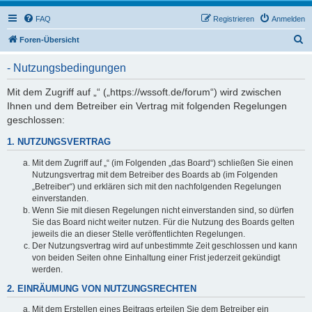
FAQ
Registrieren
Anmelden
S
Foren-Übersicht
u
- Nutzungsbedingungen
c
h
Mit dem Zugriff auf „“ („https://wssoft.de/forum“) wird zwischen
Ihnen und dem Betreiber ein Vertrag mit folgenden Regelungen
e
geschlossen:
1. NUTZUNGSVERTRAG
Mit dem Zugriff auf „“ (im Folgenden „das Board“) schließen Sie einen
Nutzungsvertrag mit dem Betreiber des Boards ab (im Folgenden
„Betreiber“) und erklären sich mit den nachfolgenden Regelungen
einverstanden.
Wenn Sie mit diesen Regelungen nicht einverstanden sind, so dürfen
Sie das Board nicht weiter nutzen. Für die Nutzung des Boards gelten
jeweils die an dieser Stelle veröffentlichten Regelungen.
Der Nutzungsvertrag wird auf unbestimmte Zeit geschlossen und kann
von beiden Seiten ohne Einhaltung einer Frist jederzeit gekündigt
werden.
2. EINRÄUMUNG VON NUTZUNGSRECHTEN
Mit dem Erstellen eines Beitrags erteilen Sie dem Betreiber ein