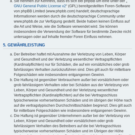
Sie nehmen zur Kenntnis, dass es sich bei phpBB um eine unter der „
GNU General Public License v2
“ (GPL) bereitgestellten Foren-Software
von phpBB Limited (www.phpbb.com) handelt; deutschsprachige
Informationen werden durch die deutschsprachige Community unter
www.phpbb.de zur Verfügung gestellt. Beide haben keinen Einfluss auf
die Art und Weise, wie die Software verwendet wird. Sie können
insbesondere die Verwendung der Software für bestimmte Zwecke nicht
untersagen oder auf Inhalte fremder Foren Einfluss nehmen.
5. GEWÄHRLEISTUNG
Der Betreiber haftet mit Ausnahme der Verletzung von Leben, Körper
und Gesundheit und der Verletzung wesentlicher Vertragspflichten
(Kardinalpflichten) nur für Schäden, die auf ein vorsätzliches oder grob
fahrlässiges Verhalten zurückzuführen sind. Dies gilt auch für mittelbare
Folgeschäden wie insbesondere entgangenen Gewinn.
Die Haftung ist gegenüber Verbrauchern außer bei vorsätzlichem oder
grob fahrlässigem Verhalten oder bei Schäden aus der Verletzung von
Leben, Körper und Gesundheit und der Verletzung wesentlicher
Vertragspflichten (Kardinalpflichten) auf die bei Vertragsschluss
typischerweise vorhersehbaren Schäden und im übrigen der Höhe nach
auf die vertragstypischen Durchschnittsschäden begrenzt. Dies gilt auch
für mittelbare Folgeschäden wie insbesondere entgangenen Gewinn.
Die Haftung ist gegenüber Unternehmern außer bei der Verletzung von
Leben, Körper und Gesundheit oder vorsätzlichem oder grob
fahrlässigem Verhalten des Betreibers auf die bei Vertragsschluss
typischerweise vorhersehbaren Schäden und im Übrigen der Höhe