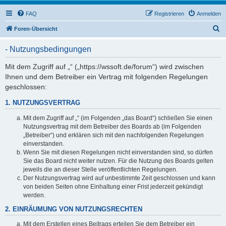
FAQ
Registrieren
Anmelden
S
Foren-Übersicht
u
- Nutzungsbedingungen
c
h
Mit dem Zugriff auf „“ („https://wssoft.de/forum“) wird zwischen
Ihnen und dem Betreiber ein Vertrag mit folgenden Regelungen
e
geschlossen:
1. NUTZUNGSVERTRAG
Mit dem Zugriff auf „“ (im Folgenden „das Board“) schließen Sie einen
Nutzungsvertrag mit dem Betreiber des Boards ab (im Folgenden
„Betreiber“) und erklären sich mit den nachfolgenden Regelungen
einverstanden.
Wenn Sie mit diesen Regelungen nicht einverstanden sind, so dürfen
Sie das Board nicht weiter nutzen. Für die Nutzung des Boards gelten
jeweils die an dieser Stelle veröffentlichten Regelungen.
Der Nutzungsvertrag wird auf unbestimmte Zeit geschlossen und kann
von beiden Seiten ohne Einhaltung einer Frist jederzeit gekündigt
werden.
2. EINRÄUMUNG VON NUTZUNGSRECHTEN
Mit dem Erstellen eines Beitrags erteilen Sie dem Betreiber ein