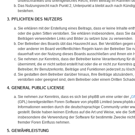
unbeschränktes und unentgeltliches Recht, Ihren Beitrag im Rahmen d
Das Nutzungsrecht nach Punkt 2, Unterpunkt a bleibt auch nach Kündi
bestehen.
3. PFLICHTEN DES NUTZERS
Sie erklären mit der Erstellung eines Beitrags, dass er keine Inhalte en
oder die guten Sitten verstoßen. Sie erklären insbesondere, dass Sie da
Beiträgen verwendeten Links und Bilder zu setzen bzw. zu verwenden.
Der Betreiber des Boards übt das Hausrecht aus. Bei Verstößen gege
oder anderer im Board veröffentlichten Regeln kann der Betreiber Sie
dauerhaft von der Nutzung dieses Boards ausschließen und Ihnen ein H
Sie nehmen zur Kenntnis, dass der Betreiber keine Verantwortung für di
übernimmt, die er nicht selbst erstellt hat oder die er nicht zur Kenntn
Betreiber, Ihr Benutzerkonto, Beiträge und Funktionen jederzeit zu lösc
Sie gestatten dem Betreiber darüber hinaus, Ihre Beiträge abzuändern, 
verstoßen oder geeignet sind, dem Betreiber oder einem Dritten Schad
4. GENERAL PUBLIC LICENSE
Sie nehmen zur Kenntnis, dass es sich bei phpBB um eine unter der „
GN
(GPL) bereitgestellten Foren-Software von phpBB Limited (www.phpbb.
Informationen werden durch die deutschsprachige Community unter w
gestellt. Beide haben keinen Einfluss auf die Art und Weise, wie die So
insbesondere die Verwendung der Software für bestimmte Zwecke nicht 
fremder Foren Einfluss nehmen.
5. GEWÄHRLEISTUNG