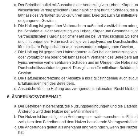
Der Betreiber haftet mit Ausnahme der Verletzung von Leben, Körper u
wesentlicher Vertragspflichten (Kardinalpflichten) nur für Schäden, die 
fahrlässiges Verhalten zurückzuführen sind. Dies gilt auch für mittelb
entgangenen Gewinn.
Die Haftung ist gegenüber Verbrauchern außer bei vorsätzlichem oder 
bei Schäden aus der Verletzung von Leben, Körper und Gesundheit und
Vertragspflichten (Kardinalpflichten) auf die bei Vertragsschluss typi
und im übrigen der Höhe nach auf die vertragstypischen Durchschnittss
für mittelbare Folgeschäden wie insbesondere entgangenen Gewinn.
Die Haftung ist gegenüber Unternehmern außer bei der Verletzung von
oder vorsätzlichem oder grob fahrlässigem Verhalten des Betreibers auf
typischerweise vorhersehbaren Schäden und im Übrigen der Höhe nach 
Durchschnittsschäden begrenzt. Dies gilt auch für mittelbare Schäden
Gewinn.
Die Haftungsbegrenzung der Absätze a bis c gilt sinngemäß auch zugun
Erfüllungsgehilfen des Betreibers.
Ansprüche für eine Haftung aus zwingendem nationalem Recht bleiben 
6. ÄNDERUNGSVORBEHALT
Der Betreiber ist berechtigt, die Nutzungsbedingungen und die Datensc
Änderung wird dem Nutzer per E-Mail mitgeteilt.
Der Nutzer ist berechtigt, den Änderungen zu widersprechen. Im Falle d
zwischen dem Betreiber und dem Nutzer bestehende Vertragsverhältnis 
Die Änderungen gelten als anerkannt und verbindlich, wenn der Nutz
hat.