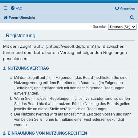
FAQ
Anmelden
S
Foren-Übersicht
u
Sprache:
c
- Registrierung
h
Mit dem Zugriff auf „“ („https://wssoft.de/forum“) wird zwischen
e
Ihnen und dem Betreiber ein Vertrag mit folgenden Regelungen
geschlossen:
1. NUTZUNGSVERTRAG
Mit dem Zugriff auf „“ (im Folgenden „das Board“) schließen Sie einen
Nutzungsvertrag mit dem Betreiber des Boards ab (im Folgenden
„Betreiber“) und erklären sich mit den nachfolgenden Regelungen
einverstanden.
Wenn Sie mit diesen Regelungen nicht einverstanden sind, so dürfen
Sie das Board nicht weiter nutzen. Für die Nutzung des Boards gelten
jeweils die an dieser Stelle veröffentlichten Regelungen.
Der Nutzungsvertrag wird auf unbestimmte Zeit geschlossen und kann
von beiden Seiten ohne Einhaltung einer Frist jederzeit gekündigt
werden.
2. EINRÄUMUNG VON NUTZUNGSRECHTEN