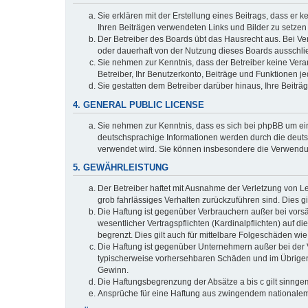
Sie erklären mit der Erstellung eines Beitrags, dass er 
Ihren Beiträgen verwendeten Links und Bilder zu setze
Der Betreiber des Boards übt das Hausrecht aus. Bei V
oder dauerhaft von der Nutzung dieses Boards ausschlie
Sie nehmen zur Kenntnis, dass der Betreiber keine Verant
Betreiber, Ihr Benutzerkonto, Beiträge und Funktionen je
Sie gestatten dem Betreiber darüber hinaus, Ihre Beitr
4. GENERAL PUBLIC LICENSE
Sie nehmen zur Kenntnis, dass es sich bei phpBB um ein
deutschsprachige Informationen werden durch die deuts
verwendet wird. Sie können insbesondere die Verwendun
5. GEWÄHRLEISTUNG
Der Betreiber haftet mit Ausnahme der Verletzung von Le
grob fahrlässiges Verhalten zurückzuführen sind. Dies 
Die Haftung ist gegenüber Verbrauchern außer bei vors
wesentlicher Vertragspflichten (Kardinalpflichten) auf
begrenzt. Dies gilt auch für mittelbare Folgeschäden 
Die Haftung ist gegenüber Unternehmern außer bei der V
typischerweise vorhersehbaren Schäden und im Übrigen 
Gewinn.
Die Haftungsbegrenzung der Absätze a bis c gilt sinnge
Ansprüche für eine Haftung aus zwingendem nationalem