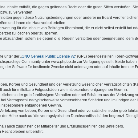
keine Inhalte enthält, die gegen geltendes Recht oder die guten Sitten verstoßen. Si
n bzw. zu verwenden.
erstößen gegen diese Nutzungsbedingungen oder anderer im Board veröffentlicht
ßen und Ihnen ein Hausverbot erteilen.
wortung für die Inhalte von Beiträgen übernimmt, die er nicht selbst erstellt hat 
derzeit zu löschen oder zu sperren.
äge abzuändern, sofern sie gegen o. g. Regeln verstoßen oder geeignet sind, dem 
e unter der „
GNU General Public License v2
“ (GPL) bereitgestellten Foren-Soft
chsprachige Community unter www.phpbb.de zur Verfügung gestellt. Beide haben ke
g der Software für bestimmte Zwecke nicht untersagen oder auf Inhalte fremder F
ben, Körper und Gesundheit und der Verletzung wesentlicher Vertragspflichten (Kard
gilt auch für mittelbare Folgeschäden wie insbesondere entgangenen Gewinn.
ätzlichem oder grob fahrlässigem Verhalten oder bei Schäden aus der Verletzung 
 die bei Vertragsschluss typischerweise vorhersehbaren Schäden und im übrigen de
wie insbesondere entgangenen Gewinn.
erletzung von Leben, Körper und Gesundheit oder vorsätzlichem oder grob fahrläs
der Höhe nach auf die vertragstypischen Durchschnittsschäden begrenzt. Dies gi
mäß auch zugunsten der Mitarbeiter und Erfüllungsgehilfen des Betreibers.
 Recht bleiben unberührt.