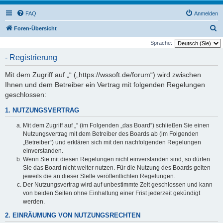
FAQ
Anmelden
S
Foren-Übersicht
u
Sprache:
c
- Registrierung
h
Mit dem Zugriff auf „“ („https://wssoft.de/forum“) wird zwischen
e
Ihnen und dem Betreiber ein Vertrag mit folgenden Regelungen
geschlossen:
1. NUTZUNGSVERTRAG
Mit dem Zugriff auf „“ (im Folgenden „das Board“) schließen Sie einen
Nutzungsvertrag mit dem Betreiber des Boards ab (im Folgenden
„Betreiber“) und erklären sich mit den nachfolgenden Regelungen
einverstanden.
Wenn Sie mit diesen Regelungen nicht einverstanden sind, so dürfen
Sie das Board nicht weiter nutzen. Für die Nutzung des Boards gelten
jeweils die an dieser Stelle veröffentlichten Regelungen.
Der Nutzungsvertrag wird auf unbestimmte Zeit geschlossen und kann
von beiden Seiten ohne Einhaltung einer Frist jederzeit gekündigt
werden.
2. EINRÄUMUNG VON NUTZUNGSRECHTEN