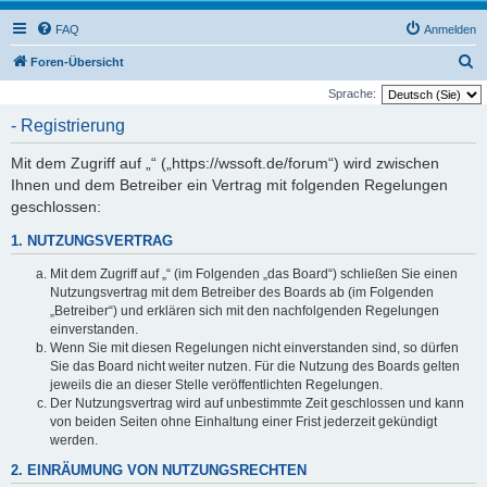
FAQ
Anmelden
S
Foren-Übersicht
u
Sprache:
c
- Registrierung
h
Mit dem Zugriff auf „“ („https://wssoft.de/forum“) wird zwischen
e
Ihnen und dem Betreiber ein Vertrag mit folgenden Regelungen
geschlossen:
1. NUTZUNGSVERTRAG
Mit dem Zugriff auf „“ (im Folgenden „das Board“) schließen Sie einen
Nutzungsvertrag mit dem Betreiber des Boards ab (im Folgenden
„Betreiber“) und erklären sich mit den nachfolgenden Regelungen
einverstanden.
Wenn Sie mit diesen Regelungen nicht einverstanden sind, so dürfen
Sie das Board nicht weiter nutzen. Für die Nutzung des Boards gelten
jeweils die an dieser Stelle veröffentlichten Regelungen.
Der Nutzungsvertrag wird auf unbestimmte Zeit geschlossen und kann
von beiden Seiten ohne Einhaltung einer Frist jederzeit gekündigt
werden.
2. EINRÄUMUNG VON NUTZUNGSRECHTEN