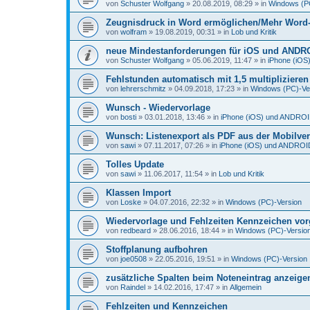
von
Schuster Wolfgang
»
20.08.2019, 08:29
» in
Windows (P
Zeugnisdruck in Word ermöglichen/Mehr Word-D
von
wolfram
»
19.08.2019, 00:31
» in
Lob und Kritik
neue Mindestanforderungen für iOS und ANDR
von
Schuster Wolfgang
»
05.06.2019, 11:47
» in
iPhone (iO
Fehlstunden automatisch mit 1,5 multiplizieren
von
lehrerschmitz
»
04.09.2018, 17:23
» in
Windows (PC)-Ve
Wunsch - Wiedervorlage
von
bosti
»
03.01.2018, 13:46
» in
iPhone (iOS) und ANDRO
Wunsch: Listenexport als PDF aus der Mobilve
von
sawi
»
07.11.2017, 07:26
» in
iPhone (iOS) und ANDROI
Tolles Update
von
sawi
»
11.06.2017, 11:54
» in
Lob und Kritik
Klassen Import
von
Loske
»
04.07.2016, 22:32
» in
Windows (PC)-Version
Wiedervorlage und Fehlzeiten Kennzeichen vo
von
redbeard
»
28.06.2016, 18:44
» in
Windows (PC)-Versio
Stoffplanung aufbohren
von
joe0508
»
22.05.2016, 19:51
» in
Windows (PC)-Version
zusätzliche Spalten beim Noteneintrag anzeige
von
Raindel
»
14.02.2016, 17:47
» in
Allgemein
Fehlzeiten und Kennzeichen