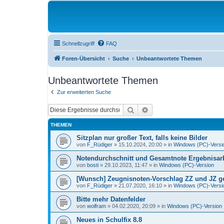
Schnellzugriff
FAQ
Foren-Übersicht
Suche
Unbeantwortete Themen
Unbeantwortete Themen
Zur erweiterten Suche
Suche
Erweiterte Suche
THEMEN
Sitzplan nur großer Text, falls keine Bilder
von
F_Rüdiger
»
15.10.2024, 20:00
» in
Windows (PC)-Versi
Notendurchschnitt und Gesamtnote Ergebnisarb
von
bosti
»
29.10.2023, 11:47
» in
Windows (PC)-Version
[Wunsch] Zeugnisnoten-Vorschlag ZZ und JZ get
von
F_Rüdiger
»
21.07.2020, 16:10
» in
Windows (PC)-Versi
Bitte mehr Datenfelder
von
wolfram
»
04.02.2020, 20:09
» in
Windows (PC)-Version
Neues in Schulfix 8.8