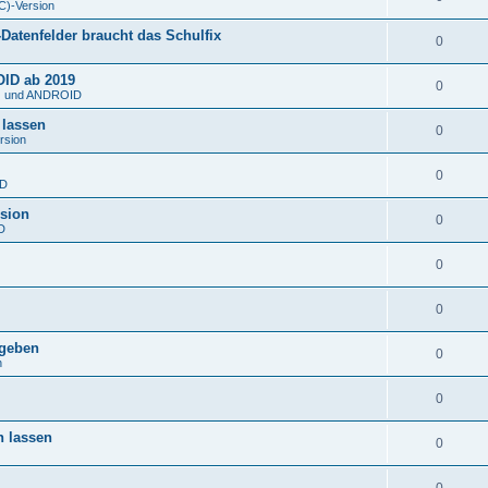
C)-Version
atenfelder braucht das Schulfix
0
OID ab 2019
0
S) und ANDROID
 lassen
0
rsion
0
ID
rsion
0
D
0
0
rgeben
0
n
0
n lassen
0
0