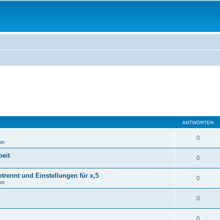
ANTWORTEN
0
on
eit
0
rennt und Einstellungen für x,5
0
on
0
0