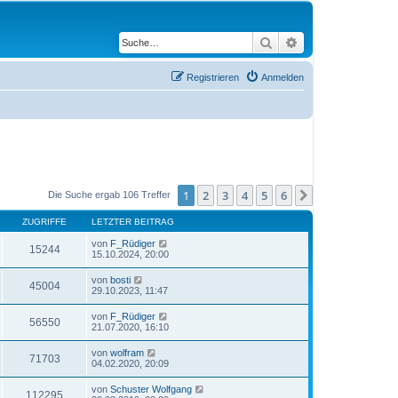
Suche
Erweiterte Suche
Registrieren
Anmelden
1
2
3
4
5
6
Nächste
Die Suche ergab 106 Treffer
ZUGRIFFE
LETZTER BEITRAG
von
F_Rüdiger
15244
15.10.2024, 20:00
von
bosti
45004
29.10.2023, 11:47
von
F_Rüdiger
56550
21.07.2020, 16:10
von
wolfram
71703
04.02.2020, 20:09
von
Schuster Wolfgang
112295