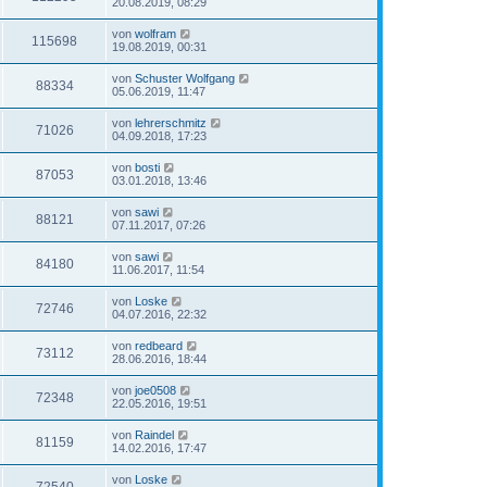
20.08.2019, 08:29
von
wolfram
115698
19.08.2019, 00:31
von
Schuster Wolfgang
88334
05.06.2019, 11:47
von
lehrerschmitz
71026
04.09.2018, 17:23
von
bosti
87053
03.01.2018, 13:46
von
sawi
88121
07.11.2017, 07:26
von
sawi
84180
11.06.2017, 11:54
von
Loske
72746
04.07.2016, 22:32
von
redbeard
73112
28.06.2016, 18:44
von
joe0508
72348
22.05.2016, 19:51
von
Raindel
81159
14.02.2016, 17:47
von
Loske
72540