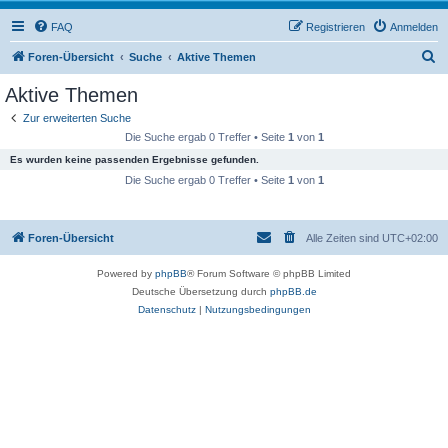
FAQ
Registrieren
Anmelden
S
Foren-Übersicht
Suche
Aktive Themen
u
Aktive Themen
c
Zur erweiterten Suche
h
Die Suche ergab 0 Treffer • Seite
1
von
1
e
Es wurden keine passenden Ergebnisse gefunden.
Die Suche ergab 0 Treffer • Seite
1
von
1
Foren-Übersicht
Alle Zeiten sind
UTC+02:00
Powered by
phpBB
® Forum Software © phpBB Limited
Deutsche Übersetzung durch
phpBB.de
Datenschutz
|
Nutzungsbedingungen