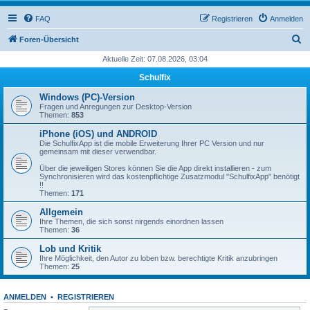
FAQ
Registrieren
Anmelden
S
Foren-Übersicht
u
Aktuelle Zeit: 07.08.2026, 03:04
c
Schulfix
h
Windows (PC)-Version
e
Fragen und Anregungen zur Desktop-Version
Themen:
853
iPhone (iOS) und ANDROID
Die SchulfixApp ist die mobile Erweiterung Ihrer PC Version und nur
gemeinsam mit dieser verwendbar.
Über die jeweiligen Stores können Sie die App direkt installieren - zum
Synchronisieren wird das kostenpflichtige Zusatzmodul "SchulfixApp" benötigt
!!
Themen:
171
Allgemein
Ihre Themen, die sich sonst nirgends einordnen lassen
Themen:
36
Lob und Kritik
Ihre Möglichkeit, den Autor zu loben bzw. berechtigte Kritik anzubringen
Themen:
25
ANMELDEN
•
REGISTRIEREN