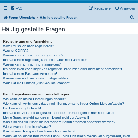
FAQ
Registrieren
Anmelden
S
Foren-Übersicht
Häufig gestellte Fragen
u
Häufig gestellte Fragen
c
h
Registrierung und Anmeldung
Wozu muss ich mich registrieren?
e
Was ist COPPA?
Warum kann ich mich nicht registrieren?
Ich habe mich registriert, kann mich aber nicht anmelden!
Warum kann ich mich nicht anmelden?
Ich habe mich vor einiger Zeit registriert, kann mich aber nicht mehr anmelden?!
Ich habe mein Passwort vergessen!
Warum werde ich automatisch abgemeldet?
Wozu ist die Funktion „Alle Cookies löschen“?
Benutzerpräferenzen und -einstellungen
Wie kann ich meine Einstellungen ändern?
Wie kann ich verhindern, dass mein Benutzername in der Online-Liste auftaucht?
Die Forenuhr geht falsch!
Ich habe die Zeitzone eingestellt, aber die Forenuhr geht immer noch falsch!
Meine Sprache steht auf diesem Board nicht zur Auswahl!
Was sind das für Bilder, die bei meinem Benutzernamen angezeigt werden?
Wie verwende ich einen Avatar?
Was ist mein Rang und wie kann ich ihn ändern?
Wenn ich bei einem Benutzer auf den E-Mail-Link klicke, werde ich aufgefordert, mich