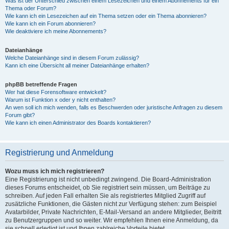
Was ist der Unterschied zwischen einem Lesezeichen und einem Abonnements für ein
Thema oder Forum?
Wie kann ich ein Lesezeichen auf ein Thema setzen oder ein Thema abonnieren?
Wie kann ich ein Forum abonnieren?
Wie deaktiviere ich meine Abonnements?
Dateianhänge
Welche Dateianhänge sind in diesem Forum zulässig?
Kann ich eine Übersicht all meiner Dateianhänge erhalten?
phpBB betreffende Fragen
Wer hat diese Forensoftware entwickelt?
Warum ist Funktion x oder y nicht enthalten?
An wen soll ich mich wenden, falls es Beschwerden oder juristische Anfragen zu diesem
Forum gibt?
Wie kann ich einen Administrator des Boards kontaktieren?
Registrierung und Anmeldung
Wozu muss ich mich registrieren?
Eine Registrierung ist nicht unbedingt zwingend. Die Board-Administration
dieses Forums entscheidet, ob Sie registriert sein müssen, um Beiträge zu
schreiben. Auf jeden Fall erhalten Sie als registriertes Mitglied Zugriff auf
zusätzliche Funktionen, die Gästen nicht zur Verfügung stehen: zum Beispiel
Avatarbilder, Private Nachrichten, E-Mail-Versand an andere Mitglieder, Beitritt
zu Benutzergruppen und so weiter. Wir empfehlen Ihnen eine Anmeldung, da
sie schnell erledigt ist und Ihnen zahlreiche Vorteile bietet.