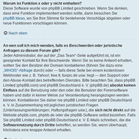
Warum ist Funktion x oder y nicht enthalten?
Diese Software wurde von phpBB Limited geschrieben. Wenn Sie denken,
dass eine Funktion implementiert werden sollte, dann besuchen Sie
phpBB Ideas
, wo Sie Ihre Stimme für bestehende Vorschläge abgeben oder
neue Funktionen vorschlagen können.
Nach oben
An wen soll ich mich wenden, falls es Beschwerden oder juristische
Anfragen zu diesem Forum gibt?
Jeder Administrator, der auf der „Das Team“-Seite aufgeführt ist, ist ein
geeigneter Kontakt für Ihre Beschwerde. Wenn Sie so keine Antwort erhalten,
sollten Sie den Besitzer der Domain kontaktieren (führen Sie dazu eine
„WHOIS“-Abfrage
durch) oder — falls diese Seite bei einem kostenlosen
Webhoster wie z. B. Yahoo!, free.fr, funpic.de usw. liegt — den Support oder
den Abuse-Kontakt des betreffenden Dienstes. Bitte beachten Sie, dass phpBB
Limited (phpBB.com) und phpBB Deutschland e. V. (phpBB.de)
absolut keinen
Einfluss
auf die Benutzung oder den oder die Benutzer der Forensoftware
haben und dafür in keiner Weise zur Verantwortung herangezogen werden
können. Kontaktieren Sie daher nie phpBB Limited oder phpBB Deutschland
e. V. in Zusammenhang mit jeglichen juristischen Fragen
(Unterlassungserklärungen, Haftungsfragen usw.), die
sich nicht direkt
auf die
Website phpbb.com, phpbb.de oder die phpBB-Software selbst beziehen. Falls
Sie phpBB Limited oder phpBB Deutschland e. V. E-Mails schreiben, die die
Softwarenutzung durch Dritte
betreffen, so werden Sie, wenn überhaupt,
höchstens eine knappe Antwort erhalten.