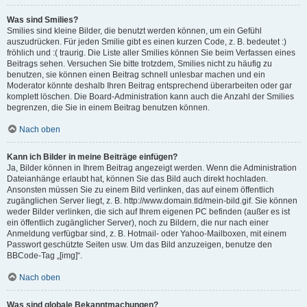
Was sind Smilies?
Smilies sind kleine Bilder, die benutzt werden können, um ein Gefühl
auszudrücken. Für jeden Smilie gibt es einen kurzen Code, z. B. bedeutet :)
fröhlich und :( traurig. Die Liste aller Smilies können Sie beim Verfassen eines
Beitrags sehen. Versuchen Sie bitte trotzdem, Smilies nicht zu häufig zu
benutzen, sie können einen Beitrag schnell unlesbar machen und ein
Moderator könnte deshalb Ihren Beitrag entsprechend überarbeiten oder gar
komplett löschen. Die Board-Administration kann auch die Anzahl der Smilies
begrenzen, die Sie in einem Beitrag benutzen können.
Nach oben
Kann ich Bilder in meine Beiträge einfügen?
Ja, Bilder können in Ihrem Beitrag angezeigt werden. Wenn die Administration
Dateianhänge erlaubt hat, können Sie das Bild auch direkt hochladen.
Ansonsten müssen Sie zu einem Bild verlinken, das auf einem öffentlich
zugänglichen Server liegt, z. B. http://www.domain.tld/mein-bild.gif. Sie können
weder Bilder verlinken, die sich auf Ihrem eigenen PC befinden (außer es ist
ein öffentlich zugänglicher Server), noch zu Bildern, die nur nach einer
Anmeldung verfügbar sind, z. B. Hotmail- oder Yahoo-Mailboxen, mit einem
Passwort geschützte Seiten usw. Um das Bild anzuzeigen, benutze den
BBCode-Tag „[img]“.
Nach oben
Was sind globale Bekanntmachungen?