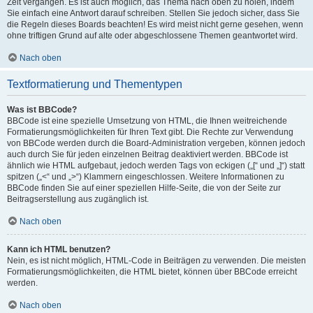
Zeit vergangen. Es ist auch möglich, das Thema nach oben zu holen, indem
Sie einfach eine Antwort darauf schreiben. Stellen Sie jedoch sicher, dass Sie
die Regeln dieses Boards beachten! Es wird meist nicht gerne gesehen, wenn
ohne triftigen Grund auf alte oder abgeschlossene Themen geantwortet wird.
Nach oben
Textformatierung und Thementypen
Was ist BBCode?
BBCode ist eine spezielle Umsetzung von HTML, die Ihnen weitreichende
Formatierungsmöglichkeiten für Ihren Text gibt. Die Rechte zur Verwendung
von BBCode werden durch die Board-Administration vergeben, können jedoch
auch durch Sie für jeden einzelnen Beitrag deaktiviert werden. BBCode ist
ähnlich wie HTML aufgebaut, jedoch werden Tags von eckigen („[“ und „]“) statt
spitzen („<“ und „>“) Klammern eingeschlossen. Weitere Informationen zu
BBCode finden Sie auf einer speziellen Hilfe-Seite, die von der Seite zur
Beitragserstellung aus zugänglich ist.
Nach oben
Kann ich HTML benutzen?
Nein, es ist nicht möglich, HTML-Code in Beiträgen zu verwenden. Die meisten
Formatierungsmöglichkeiten, die HTML bietet, können über BBCode erreicht
werden.
Nach oben