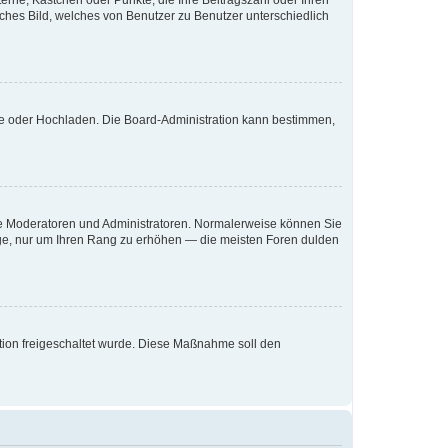
terne, Kästchen oder Punkte, die Ihre Beitragszahl oder Ihren
iches Bild, welches von Benutzer zu Benutzer unterschiedlich
ote oder Hochladen. Die Board-Administration kann bestimmen,
 wie Moderatoren und Administratoren. Normalerweise können Sie
räge, nur um Ihren Rang zu erhöhen — die meisten Foren dulden
ration freigeschaltet wurde. Diese Maßnahme soll den