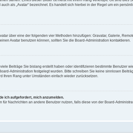
men stehen. Eines dieser Bilder ist meist mit Ihrem Rang verknüpft: Oft sind dies S
auch als „Avatar“ bezeichnet. Es handelt sich hierbei in der Regel um ein persönl
 Avatar über eine der folgenden vier Methoden hinzufügen: Gravatar, Galerie, Rem
inen Avatar benutzen können, sollten Sie die Board-Administration kontaktieren.
iele Beiträge Sie bislang erstellt haben oder identifizieren bestimmte Benutzer
 Board-Administration festgelegt wurden. Bitte schreiben Sie keine sinnlosen Beit
wird Ihren Rang unter Umständen einfach wieder zurücksetzen.
rde ich aufgefordert, mich anzumelden.
ion für Nachrichten an andere Benutzer nutzen, falls diese von der Board-Administ