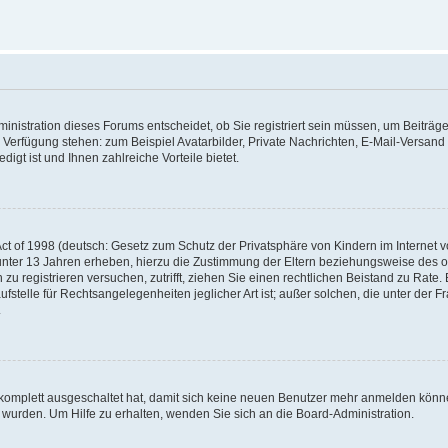
nistration dieses Forums entscheidet, ob Sie registriert sein müssen, um Beiträge z
ur Verfügung stehen: zum Beispiel Avatarbilder, Private Nachrichten, E-Mail-Versand
igt ist und Ihnen zahlreiche Vorteile bietet.
t of 1998 (deutsch: Gesetz zum Schutz der Privatsphäre von Kindern im Internet vo
unter 13 Jahren erheben, hierzu die Zustimmung der Eltern beziehungsweise des o
h zu registrieren versuchen, zutrifft, ziehen Sie einen rechtlichen Beistand zu Rat
stelle für Rechtsangelegenheiten jeglicher Art ist; außer solchen, die unter der 
.
 komplett ausgeschaltet hat, damit sich keine neuen Benutzer mehr anmelden könne
 wurden. Um Hilfe zu erhalten, wenden Sie sich an die Board-Administration.