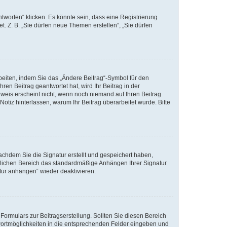
worten“ klicken. Es könnte sein, dass eine Registrierung
t. Z. B. „Sie dürfen neue Themen erstellen“, „Sie dürfen
beiten, indem Sie das „Ändere Beitrag“-Symbol für den
ren Beitrag geantwortet hat, wird Ihr Beitrag in der
nweis erscheint nicht, wenn noch niemand auf Ihren Beitrag
Notiz hinterlassen, warum Ihr Beitrag überarbeitet wurde. Bitte
chdem Sie die Signatur erstellt und gespeichert haben,
nlichen Bereich das standardmäßige Anhängen Ihrer Signatur
tur anhängen“ wieder deaktivieren.
ormulars zur Beitragserstellung. Sollten Sie diesen Bereich
twortmöglichkeiten in die entsprechenden Felder eingeben und