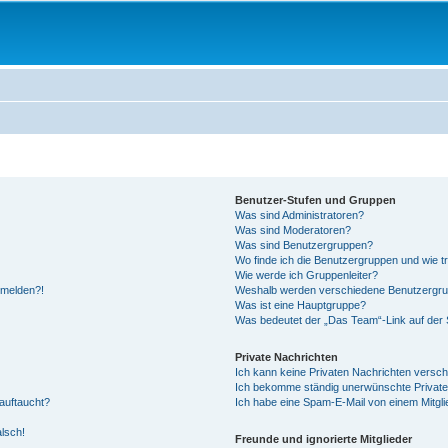
Benutzer-Stufen und Gruppen
Was sind Administratoren?
Was sind Moderatoren?
Was sind Benutzergruppen?
Wo finde ich die Benutzergruppen und wie tr
Wie werde ich Gruppenleiter?
anmelden?!
Weshalb werden verschiedene Benutzergrupp
Was ist eine Hauptgruppe?
Was bedeutet der „Das Team“-Link auf der S
Private Nachrichten
Ich kann keine Privaten Nachrichten versch
Ich bekomme ständig unerwünschte Private
auftaucht?
Ich habe eine Spam-E-Mail von einem Mitgli
alsch!
Freunde und ignorierte Mitglieder