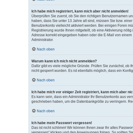
Ich habe mich registriert, kann mich aber nicht anmelden!
Überprüfen Sie zuerst, ob Sie den richtigen Benutzernamen u
haben, dass Sie unter 13 Jahre alt sind, müssen Sie bzw. einer 
Benutzerkonto vielleicht aktiviert werden. Bei einigen Foren m
Registrierung wurde Ihnen mitgeteilt, ob eine Aktivierung nötig
Adresse korrekt eingegeben haben oder die E-Mail von einem S
Administrator.
Nach oben
Warum kann ich mich nicht anmelden?
Dafür gibt es viele mögliche Gründe. Prüfen Sie zunächst, ob I
nicht gesperrt wurden. Es ist ebenfalls möglich, dass ein Konfi
Nach oben
Ich habe mich vor einiger Zeit registriert, kann mich aber n
Es kann sein, dass ein Administrator Ihr Benutzerkonto aus ver
geschrieben haben, um die Datenbankgröße zu verringern. Regi
Nach oben
Ich habe mein Passwort vergessen!
Das ist nicht schlimm! Wir können Ihnen zwar Ihr altes Passwo
vergessen“ klicken und den Anweisungen folgen. So sollten Si