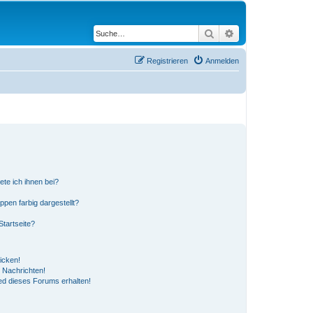
Suche
Erweiterte Suche
Registrieren
Anmelden
ete ich ihnen bei?
en farbig dargestellt?
tartseite?
icken!
 Nachrichten!
ed dieses Forums erhalten!