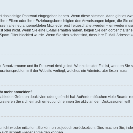
nd das richtige Passwort eingegeben haben. Wenn diese stimmen, dann gibt es zw
Ihrer Eltern oder Ihrer Erziehungsberechtigten den Anweisungen folgen, die Sie erh
üssen alle neu angemeldeten Mitglieder erst freigeschaltet werden – entweder müsse
 ist oder nicht. Wenn Sie eine E-Mail erhalten haben, folgen Sie den dort enthalte
pam-Filter blockiert wurde. Wenn Sie sich sicher sind, dass Ihre E-Mail-Adresse 
hr Benutzername und Ihr Passwort richtig sind. Wenn dies der Fall ist, wenden Sie
gurationsproblem mit der Website vorliegt, welches ein Administrator lösen muss.
icht mehr anmelden?!
schieden Gründen deaktiviert oder gelöscht hat. Außerdem löschen viele Boards reg
strieren Sie sich einfach erneut und nehmen Sie aktiv an den Diskussionen teil!
rt nicht wieder mitteilen, Sie können es jedoch zurücksetzen. Dies machen Sie, in
e sich schnell wieder anmelden können.