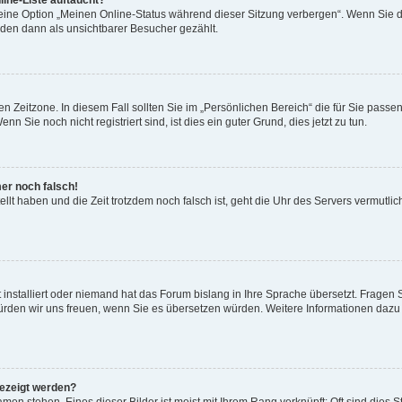
ine-Liste auftaucht?
 eine Option „Meinen Online-Status während dieser Sitzung verbergen“. Wenn Sie d
rden dann als unsichtbarer Besucher gezählt.
n Zeitzone. In diesem Fall sollten Sie im „Persönlichen Bereich“ die für Sie passend
 Sie noch nicht registriert sind, ist dies ein guter Grund, dies jetzt zu tun.
mer noch falsch!
ellt haben und die Zeit trotzdem noch falsch ist, geht die Uhr des Servers vermutlic
 installiert oder niemand hat das Forum bislang in Ihre Sprache übersetzt. Fragen 
t, würden wir uns freuen, wenn Sie es übersetzen würden. Weitere Informationen da
gezeigt werden?