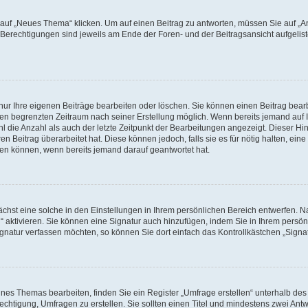
f „Neues Thema“ klicken. Um auf einen Beitrag zu antworten, müssen Sie auf „Ant
e Berechtigungen sind jeweils am Ende der Foren- und der Beitragsansicht aufgeliste
nur Ihre eigenen Beiträge bearbeiten oder löschen. Sie können einen Beitrag bear
nen begrenzten Zeitraum nach seiner Erstellung möglich. Wenn bereits jemand auf Ih
 die Anzahl als auch der letzte Zeitpunkt der Bearbeitungen angezeigt. Dieser Hi
 Beitrag überarbeitet hat. Diese können jedoch, falls sie es für nötig halten, eine 
hen können, wenn bereits jemand darauf geantwortet hat.
hst eine solche in den Einstellungen in Ihrem persönlichen Bereich entwerfen. Na
 aktivieren. Sie können eine Signatur auch hinzufügen, indem Sie in Ihrem persö
gnatur verfassen möchten, so können Sie dort einfach das Kontrollkästchen „Signa
es Themas bearbeiten, finden Sie ein Register „Umfrage erstellen“ unterhalb des F
echtigung, Umfragen zu erstellen. Sie sollten einen Titel und mindestens zwei An