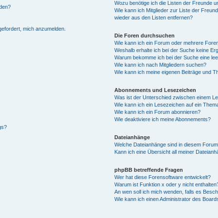
Wozu benötige ich die Listen der Freunde un
rden?
Wie kann ich Mitglieder zur Liste der Freund
wieder aus den Listen entfernen?
fgefordert, mich anzumelden.
Die Foren durchsuchen
Wie kann ich ein Forum oder mehrere For
Weshalb erhalte ich bei der Suche keine Er
Warum bekomme ich bei der Suche eine lee
Wie kann ich nach Mitgliedern suchen?
Wie kann ich meine eigenen Beiträge und T
Abonnements und Lesezeichen
Was ist der Unterschied zwischen einem L
Wie kann ich ein Lesezeichen auf ein Them
Wie kann ich ein Forum abonnieren?
Wie deaktiviere ich meine Abonnements?
gs?
Dateianhänge
Welche Dateianhänge sind in diesem Forum
Kann ich eine Übersicht all meiner Dateian
phpBB betreffende Fragen
Wer hat diese Forensoftware entwickelt?
Warum ist Funktion x oder y nicht enthalten
An wen soll ich mich wenden, falls es Besc
Wie kann ich einen Administrator des Board